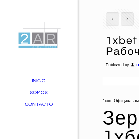
1xbet
Рабоч
Published by
a
INICIO
SOMOS
1xbet Официальный
CONTACTO
Зер
1хб