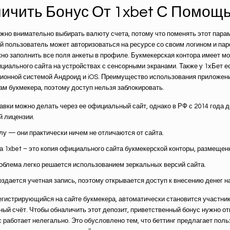
личить Бонус От 1xbet С Помо
ажно внимательно выбирать валюту счета, потому что поменять этот пара
й пользователь может авторизоваться на ресурсе со своим логином и па
жно заполнить все поля анкеты в профиле. Букмекерская контора имеет м
циального сайта на устройствах с сенсорными экранами. Также у 1хБет е
ионной системой Андроид и iOS. Преимущество использования приложени
ам букмекера, поэтому доступ нельзя заблокировать.
тавки можно делать через ее официальный сайт, однако в РФ с 2014 года 
й лицензии.
у — они практически ничем не отличаются от сайта.
а 1xbet – это копия официального сайта букмекерской конторы, размещен
облема легко решается использованием зеркальных версий сайта.
оздается учетная запись, поэтому открывается доступ к внесению денег на
егистрирующийся на сайте букмекера, автоматически становится участник
ный счёт. Чтобы обналичить этот депозит, приветственный бонус нужно от
с работает нелегально. Это обусловлено тем, что беттинг предлагает пол