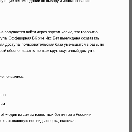
едующие рекомендации по выбору и использованию
не получается войти через портал-копию, это говорит о
ступа. Оффшорная БК one Икс Бет вынуждена создавать
для доступа, пользовательская база уменьшится в разы, по
торый обеспечивает клиентам круглосуточный доступ к
же появились.
ьно.
ным.
t – один из самых известных беттингов в России и
, охватывающую все виды спорта, включая