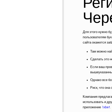
Рег
Чер
Для этого нужно бу
пользователям бук
сайта окажется заб
Там можно най
Сделать это н
Если ваш пров
вышеуказанны
Однако все бо
Риск, что она
Компания предлага
использовать и др
приложение
1xbet
.