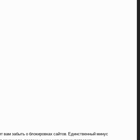
ят вам забыть о блокировках сайтов. Единственный минус