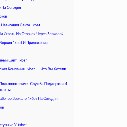
о На Сегодня
оков
 Навигация Сайта 1xbet
и Играть На Ставках Через Зеркало?
Версия 1xbet И Приложения
вный Сайт 1xbet
ская Компания 1xbet — Что Вы Хотели
Пользователями: Служба Поддержки И
нтакты
абочее Зеркало 1хбет На Сегодня
ов
ступные У 1xbet