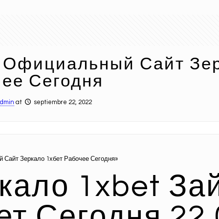
 Официальный Сайт Зер
ее Сегодня
dmin
at
septiembre 22, 2022
 Сайт Зеркало 1хбет Рабочее Сегодня»
кало 1xbet За
ет Сегодня 22 