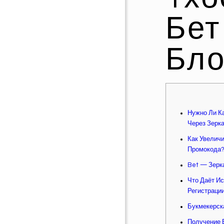
Бет
Бло
Нужно Ли К
Через Зерк
Как Увелич
Промокода
Bet — Зерк
Что Даёт И
Регистрации
Букмекерск
Получение 