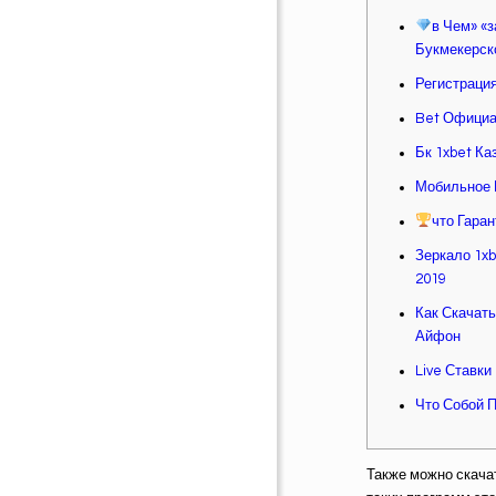
в Чем» «
Букмекерск
Регистрация
Bet Официа
Бк 1xbet Ка
Мобильное
что Гара
Зеркало 1xb
2019
Как Скачат
Айфон
Live Ставки
Что Собой 
Также можно скача