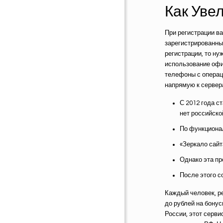
Как Уве
При регистрации в
зарегистрированны
регистрации, то ну
использование офи
телефоны с операц
напрямую к сервер
С 2012 года с
нет российско
По функционал
«Зеркало сайт
Однако эта пр
После этого с
Каждый человек, р
до рублей на бонус
России, этот серви