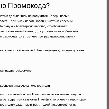
щью Промокода?
метр в дальнейшем не получится. Теперь новый
ролем. Если были использованы быстрые способы
обильную и браузерную версию, что облегчает
сть скачиваемый клиент для установки на мобильные
я заключается в том, что программа подключается
деятельность компании 1хБет запрещена, поскольку у нее
ная на другом домене.
 депозит и на счета пользователя.
ом постоянной акции. В частности, все новички получают
ыграть другими ставками. Начнём с того, что на территории
ьзователям азартные игры, а подобная деятельность