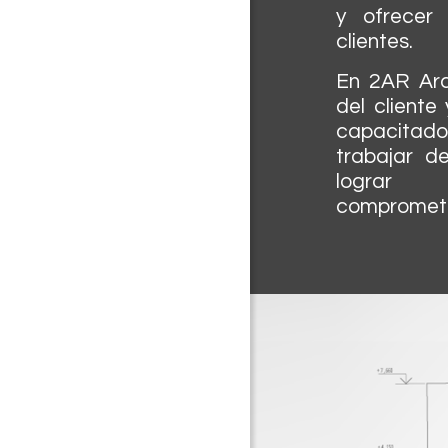
y ofrecer 
clientes.
En 2AR Arq
del cliente
capacitad
trabajar 
lograr 
comprometié