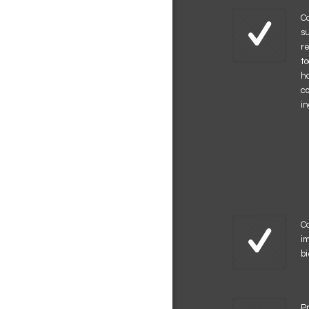
C
s
r
t
h
c
i
C
i
b
Pr