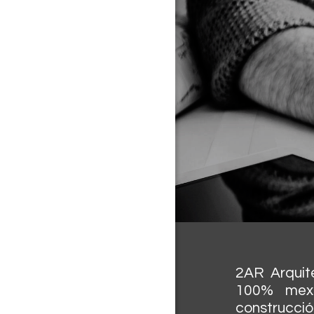
2AR Arquit
100% mex
construcció