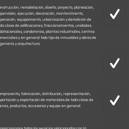
onstrucción, remodelación, diseño, proyecto, planeación,
upervisión, ejecución, decoración, mantenimiento,
eperación, equipamiento, urbanización y demolición de
oda clase de edificaciones, fraccionamientos, unidades
abitacionales, condominios, plantas industriales, centros
omerciales y en general todo tipo de inmuebles y obras de
ngeniería y arquitectura.
ompraventa, fabricación, distribución, representación,
mportación y exportación de materiales de toda clase de
ienes, productos, accesorios y equipo en general.
oporcionamos todos los servicios relacionados con la