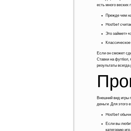
есть много веских 
Прежде чем на
Mostbet счита
Это займет» «
Классическое 
Если он сможет сде
Ставки на футбол, 
результаты всегда
Про
Внешний вид игры 
деньги. Для этого 
Mostbet обыч
Если вы любит
категорию игр