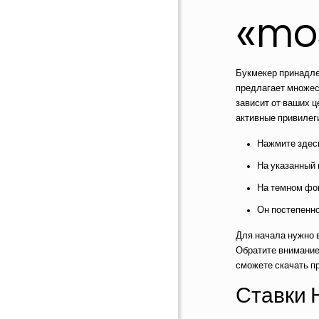
«mo
Букмекер принадле
предлагает множес
зависит от ваших 
активные привилеги
Нажмите здесь
На указанный
На темном фон
Он постепенно
Для начала нужно в
Обратите внимание,
сможете скачать п
Ставки 