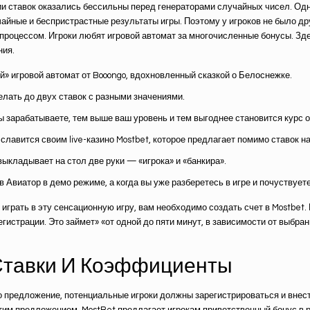
ии ставок оказались бессильны перед генераторами случайных чисел. Одн
айные и беспристрастные результаты игры. Поэтому у игроков не было дру
оцессом. Игроки любят игровой автомат за многочисленные бонусы. Здесь
ния.
й» игровой автомат от Booongo, вдохновленный сказкой о Белоснежке.
лать до двух ставок с разными значениями.
 зарабатываете, тем выше ваш уровень и тем выгоднее становится курс 
 славится своим live-казино Mostbet, которое предлагает помимо ставок на
ыкладывает на стол две руки — «игрока» и «банкира».
в Авиатор в демо режиме, а когда вы уже разберетесь в игре и почуствуете
играть в эту сенсационную игру, вам необходимо создать счет в Mostbet
гистрации. Это займет» «от одной до пяти минут, в зависимости от выбра
Ставки И Коэффициенты
 предложение, потенциальные игроки должны зарегистрироваться и внести