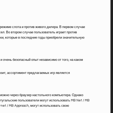
 режиме слота и против живого дилера. В первом случае
сел. Во втором случае пользователь играет против
вки, которые в последние годы приобрели значительную
и очень безопасный опыт независимо от того, на каком
озит, ассортимент предлагаемых игр является
и можно через браузер настольного компьютера. Однако
ртугальские пользователи могут использовать MB Net / MB
net / MB Approach, могут использовать свою