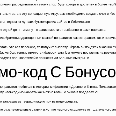
причин присоединиться к этому спортбуку, который доступен в более чем 9
чать играть в эту сенсационную игру, вам необходимо создать счет в Most
ется одним из лучших букмекерских сайтов в Узбекистане.
от одной до пяти минут, в зависимости от выбранного вами варианта.
изображение драгоценных камней понравится как ветеранам, так и новичк
лать это без перебора, то получит выплату. Играть в блэкджек в казино Mo
баскетбол, теннис являются фаворитами. Вы можете поставить на результа
 радуют пользователей и приносят им большие выигрыши.
мо-код С Бонусо
понравится любителям истории, мифологии и Древнего Египта. Пользовате
ему необходимо набрать как можно больше очков в пределах 21.
но запрашивает верификацию при выводе средств.
е развлекательные ставки и хотите немного отдохнуть от тщательного ан
.