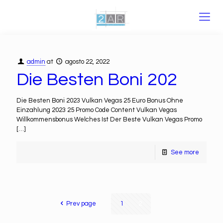
admin
at
agosto 22, 2022
Die Besten Boni 202
Die Besten Boni 2023 Vulkan Vegas 25 Euro Bonus Ohne
Einzahlung 2023 25 Promo Code Content Vulkan Vegas
Willkommensbonus Welches Ist Der Beste Vulkan Vegas Promo
[…]
See more
Prev page
1
2